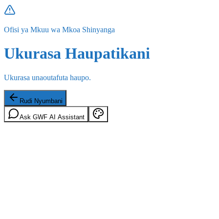
Ofisi ya Mkuu wa Mkoa Shinyanga
Ukurasa Haupatikani
Ukurasa unaoutafuta haupo.
Rudi Nyumbani
Ask GWF AI Assistant